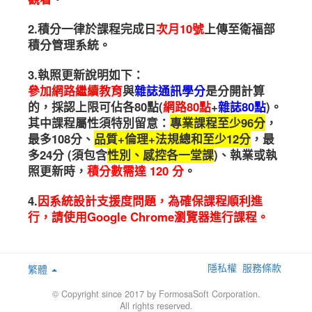
2.積分一律於課程完成日
次月10號
上傳至衛福部
積分管理系統。
3.執照更新說明如下：
參加網路繼續教育
與
雜誌通訊學分
是分開計算
的，採認上限可佔各80點(
網路80點
+
雜誌80點
)。
其中課程屬性須特別留意：
專業課程至少96分
，
最多108分、
品質+倫理+法規總和至少12分
，最
多24分 (須包含
性別、感控各一堂課
)、執業或執
照更新時，
積分數需達 120 分
。
4.
因系統設計支援度問題，為確保課程順利進
行，請使用Google Chrome瀏覽器進行課程。
隱私權
服務條款
繁體
© Copyright since 2017 by FormosaSoft Corporation.
All rights reserved.