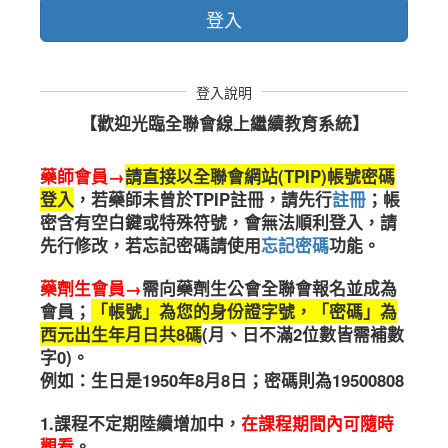
登入
登入說明
【歡迎光臨全聯會線上繼續教育系統】
藥師會員→
請直接以全聯會網站(TPIP)帳號密碼
登入
，
若藥師未曾於TPIP註冊，請先行
註冊
；帳
密含有空白鍵或特殊符號，會無法順利登入，請
先行修改，若忘記密碼請使用
忘記密碼
功能。
藥劑生會員→
需向藥劑生公會全聯會報名並成為
會員；
「帳號」為您的身份證字號，「密碼」為
西元出生年月日共8碼
(月、日不滿2位數皆需補數
字0)。
例如：生日是1950年8月8日；密碼則為19500808
1.課程不定期陸續增加中
，
在課程期間內可隨時
觀看
。