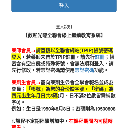
登入
登入說明
【歡迎光臨全聯會線上繼續教育系統】
藥師會員→
請直接以全聯會網站(TPIP)帳號密碼
登入
，
若藥師未曾於TPIP註冊，請先行
註冊
；帳
密含有空白鍵或特殊符號，會無法順利登入，請
先行修改，若忘記密碼請使用
忘記密碼
功能。
藥劑生會員→
需向藥劑生公會全聯會報名並成為
會員；
「帳號」為您的身份證字號，「密碼」為
西元出生年月日共8碼
(月、日不滿2位數皆需補數
字0)。
例如：生日是1950年8月8日；密碼則為19500808
1.課程不定期陸續增加中
，
在課程期間內可隨時
觀看
。