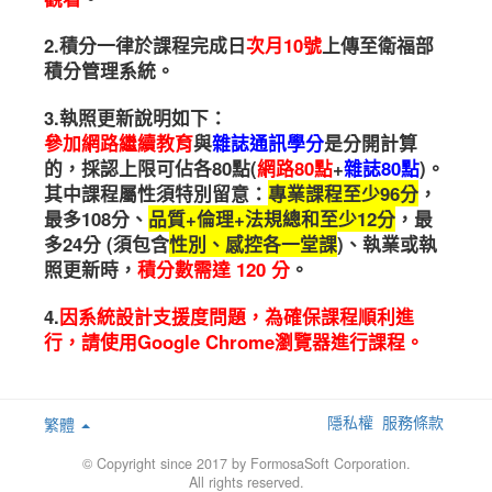
2.積分一律於課程完成日
次月10號
上傳至衛福部
積分管理系統。
3.執照更新說明如下：
參加網路繼續教育
與
雜誌通訊學分
是分開計算
的，採認上限可佔各80點(
網路80點
+
雜誌80點
)。
其中課程屬性須特別留意：
專業課程至少96分
，
最多108分、
品質+倫理+法規總和至少12分
，最
多24分 (須包含
性別、感控各一堂課
)、執業或執
照更新時，
積分數需達 120 分
。
4.
因系統設計支援度問題，為確保課程順利進
行，請使用Google Chrome瀏覽器進行課程。
隱私權
服務條款
繁體
© Copyright since 2017 by FormosaSoft Corporation.
All rights reserved.